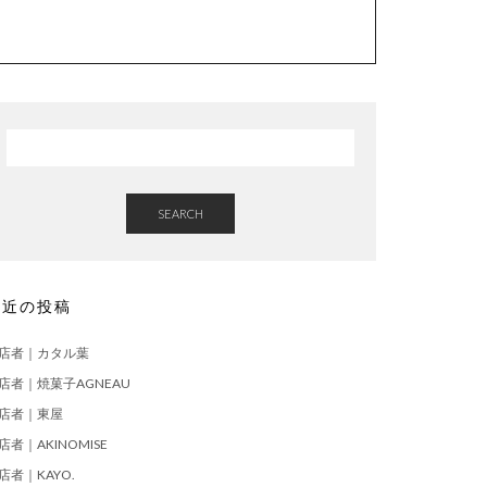
SEARCH
最近の投稿
店者｜カタル葉
店者｜焼菓子AGNEAU
店者｜東屋
店者｜AKINOMISE
店者｜KAYO.