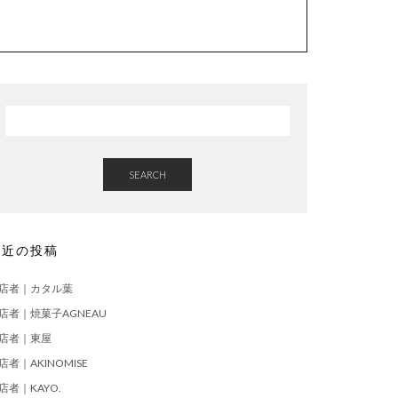
SEARCH
最近の投稿
店者｜カタル葉
店者｜焼菓子AGNEAU
店者｜東屋
店者｜AKINOMISE
店者｜KAYO.