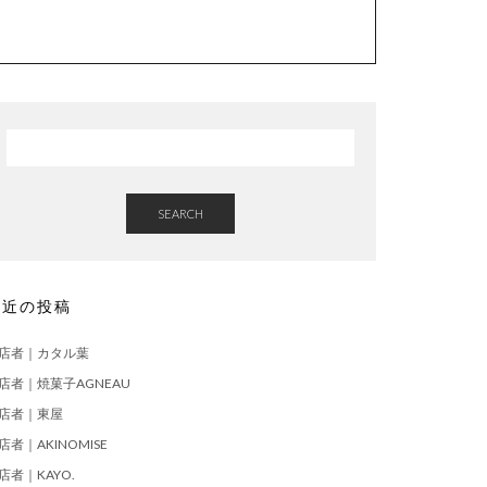
SEARCH
最近の投稿
店者｜カタル葉
店者｜焼菓子AGNEAU
店者｜東屋
店者｜AKINOMISE
店者｜KAYO.