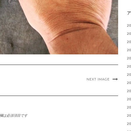
2
2
2
2
2
2
2
NEXT IMAGE
2
2
2
2
欄は必須項目です
2
2