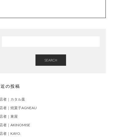
SEARCH
最近の投稿
店者｜カタル葉
店者｜焼菓子AGNEAU
店者｜東屋
店者｜AKINOMISE
店者｜KAYO.