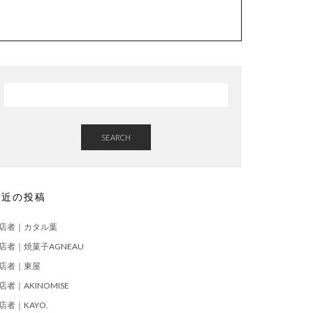
SEARCH
最近の投稿
店者｜カタル葉
店者｜焼菓子AGNEAU
店者｜東屋
店者｜AKINOMISE
店者｜KAYO.