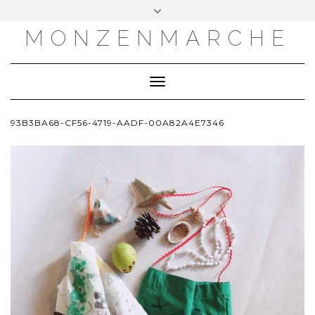
MONZENMARCHE
Toggle
Navigation
93B3BA68-CF56-4719-AADF-00A82A4E7346