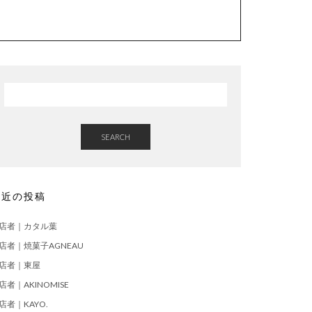
SEARCH
最近の投稿
店者｜カタル葉
店者｜焼菓子AGNEAU
店者｜東屋
店者｜AKINOMISE
店者｜KAYO.