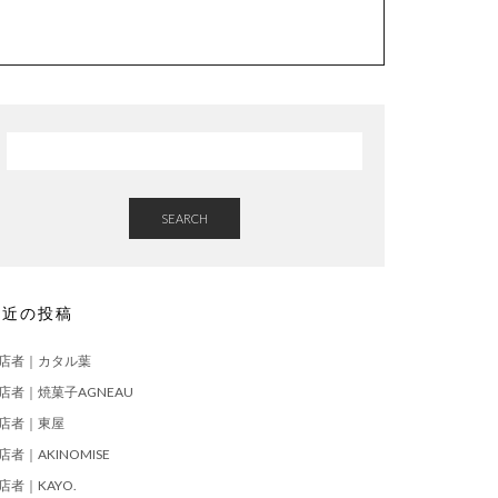
SEARCH
最近の投稿
店者｜カタル葉
店者｜焼菓子AGNEAU
店者｜東屋
店者｜AKINOMISE
店者｜KAYO.