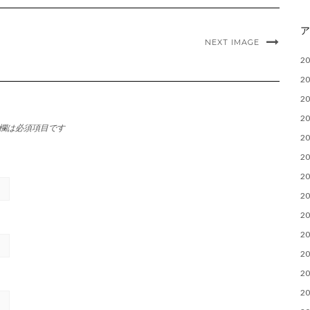
NEXT IMAGE
2
2
2
2
欄は必須項目です
2
2
2
2
2
2
2
2
2