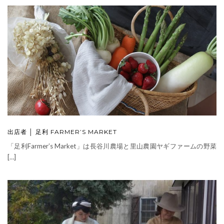
出店者 │ 足利 FARMER’S MARKET
「足利Farmer’s Market」は長谷川農場と里山農園ヤギファームの野菜
[…]