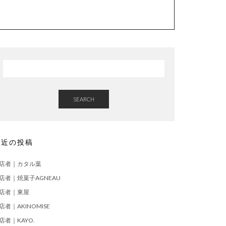
SEARCH
最近の投稿
店者｜カタル葉
店者｜焼菓子AGNEAU
店者｜東屋
店者｜AKINOMISE
店者｜KAYO.