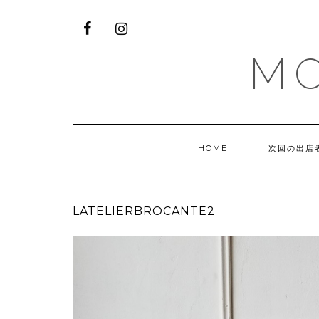
M
HOME
次回の出店
LATELIERBROCANTE2