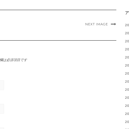
NEXT IMAGE
2
2
2
2
2
欄は必須項目です
2
2
2
2
2
2
2
2