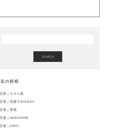
SEARCH
最近の投稿
店者｜カタル葉
店者｜焼菓子AGNEAU
店者｜東屋
店者｜AKINOMISE
店者｜KAYO.