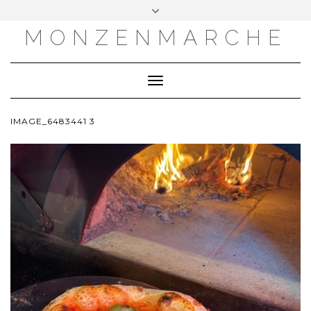
MONZENMARCHE
Toggle
Navigation
IMAGE_6483441 3