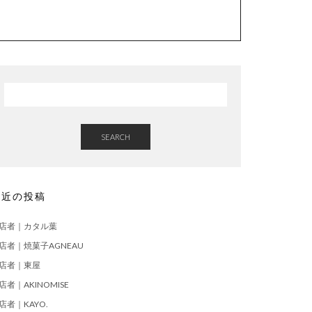
SEARCH
最近の投稿
店者｜カタル葉
店者｜焼菓子AGNEAU
店者｜東屋
店者｜AKINOMISE
店者｜KAYO.