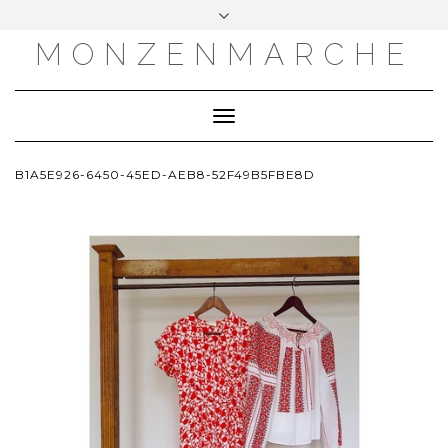
MONZENMARCHE
Toggle
Navigation
B1A5E926-6450-45ED-AEB8-52F49B5FBE8D