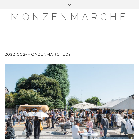
MONZENMARCHE
Toggle
Navigation
20221002-MONZENMARCHE091