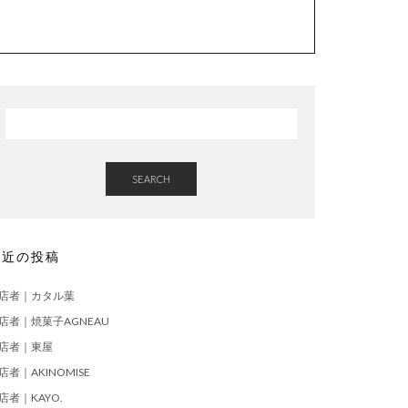
SEARCH
最近の投稿
店者｜カタル葉
店者｜焼菓子AGNEAU
店者｜東屋
店者｜AKINOMISE
店者｜KAYO.