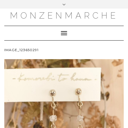
MONZENMARCHE
Toggle
Navigation
IMAGE_123650291