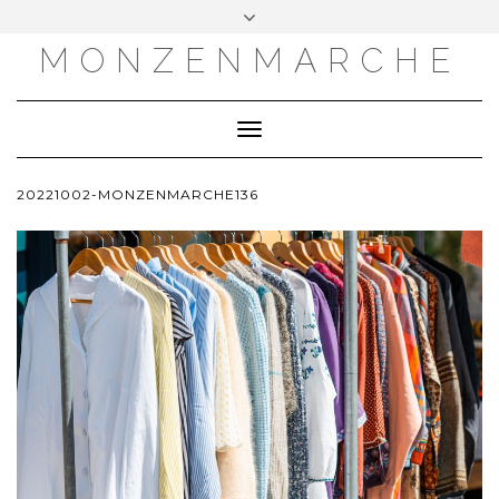
MONZENMARCHE
Toggle
Navigation
20221002-MONZENMARCHE136