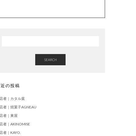
SEARCH
最近の投稿
店者｜カタル葉
店者｜焼菓子AGNEAU
店者｜東屋
店者｜AKINOMISE
店者｜KAYO.