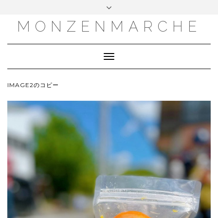
MONZENMARCHE
Toggle
Navigation
IMAGE2のコピー