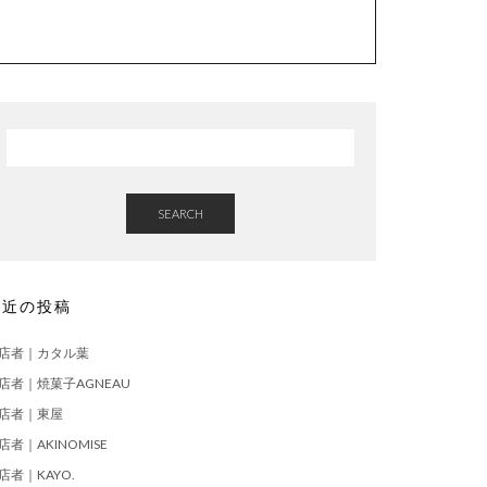
SEARCH
最近の投稿
店者｜カタル葉
店者｜焼菓子AGNEAU
店者｜東屋
店者｜AKINOMISE
店者｜KAYO.